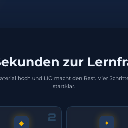
Sekunden zur Lernf
terial hoch und LIO macht den Rest. Vier Schritt
startklar.
2
◆
✦