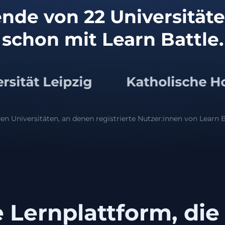
nde von 22 Universität
schon mit Learn Battle.
g
Katholische Hochschule N
en Universitäten, an denen registrierte Nutzer:innen von Learn B
 Lernplattform, die