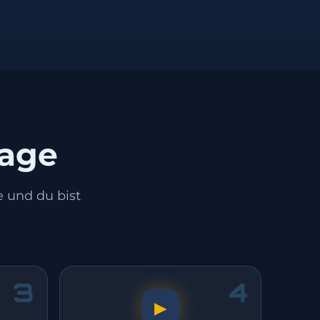
rage
e und du bist
3
4
▶