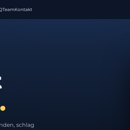
Q
Team
Kontakt
t
.
nden, schlag