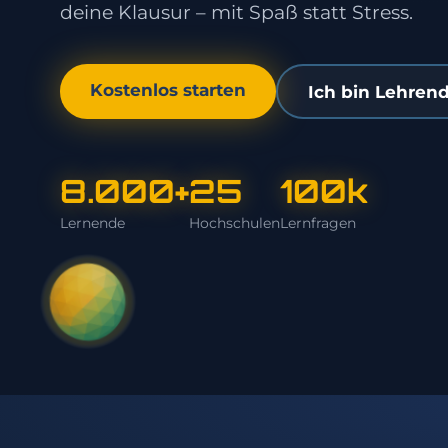
deine Klausur – mit Spaß statt Stress.
Kostenlos starten
Ich bin Lehrend
8.000+
25
100k
Lernende
Hochschulen
Lernfragen