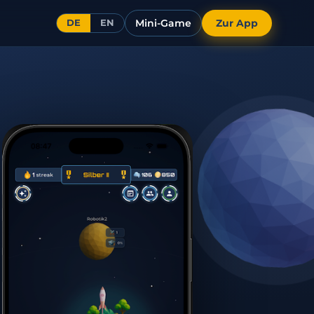
Mini-Game
Zur App
DE
EN