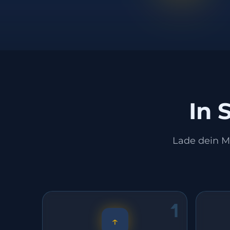
In 
Lade dein Ma
1
↑