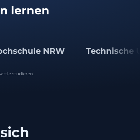
en lernen
RW
Technische Universität I
attle studieren.
 sich