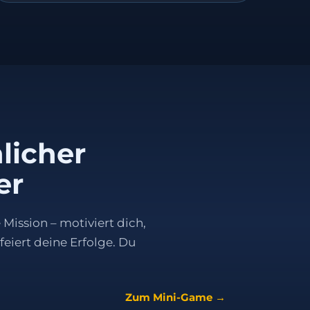
licher
er
 Mission – motiviert dich,
feiert deine Erfolge. Du
Zum Mini-Game →